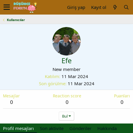
Giriş yap
Kayıt ol
Kullanıcılar
Efe
New member
Katılım
11 Mar 2024
Son görülme
11 Mar 2024
Mesajlar
Reaction score
Puanları
0
0
0
Bul
Profil mesajları
Son aktivite
Gönderiler
Hakkında