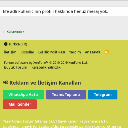
Efe adlı kullanıcının profili hakkında henüz mesaj yok.
Kullanıcılar
Türkçe (TR)
İletişim
Koşullar
Gizlilik Politikası
Yardım
Anasayfa
R
S
S
Forum software by XenForo™
© 2010-2019 XenForo Ltd.
Büyük Forum
Kalabalık Yalnızlık
📢 Reklam ve İletişim Kanalları
WhatsApp Hattı
Teams Toplantı
Telegram
Mail Gönder
Yasal Uyarı: Forum Sitemiz; 5651 Sayılı Kanun kapsamında BTK
tarafından onaylı Yer Sağlayıcı'dır. Bu sebeple içerikleri kontrol etme ya